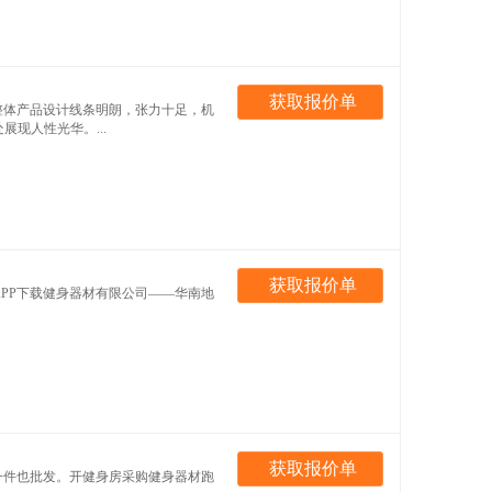
获取报价单
产品设计线条明朗，张力十足，机
人性光华。...
获取报价单
媒APP下载健身器材有限公司——华南地
获取报价单
格一件也批发。开健身房采购健身器材跑