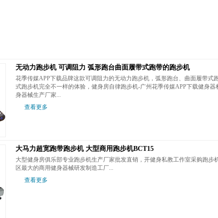
无动力跑步机 可调阻力 弧形跑台曲面履带式跑带的跑步机
花季传媒APP下载品牌这款可调阻力的无动力跑步机，弧形跑台、曲面履带式跑
式跑步机完全不一样的体验，健身房自律跑步机-广州花季传媒APP下载健
身器械生产厂家...
查看更多
大马力超宽跑带跑步机 大型商用跑步机BCT15
大型健身房俱乐部专业跑步机生产厂家批发直销，开健身私教工作室采购跑步机
区最大的商用健身器械研发制造工厂...
查看更多