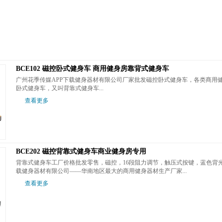
BCE102 磁控卧式健身车 商用健身房靠背式健身车
广州花季传媒APP下载健身器材有限公司厂家批发磁控卧式健身车，各类商用
卧式健身车，又叫背靠式健身车...
查看更多
BCE202 磁控背靠式健身车商业健身房专用
背靠式健身车工厂价格批发零售，磁控，16段阻力调节，触压式按键，蓝色
载健身器材有限公司——华南地区最大的商用健身器材生产厂家...
查看更多