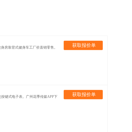
获取报价单
健身房靠背式健身车工厂价直销零售。
获取报价单
背光按键式电子表。广州花季传媒APP下