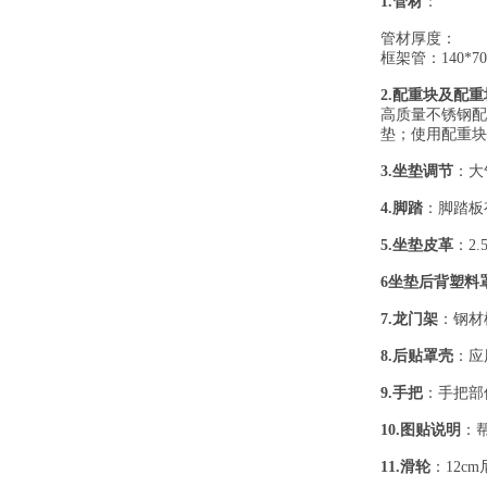
1.管材
：
管材厚度：
框架管：140*70
2.配重块及配
高质量不锈钢配重
垫；使用配重块
3.坐垫调节
：大
4.脚踏
：脚踏板
5.坐垫皮革
：2
6坐垫后背塑料
7.龙门架
：钢材
8.后贴罩壳
：应
9.手把
：手把部
10.图贴说明
：
11.滑轮
：12c