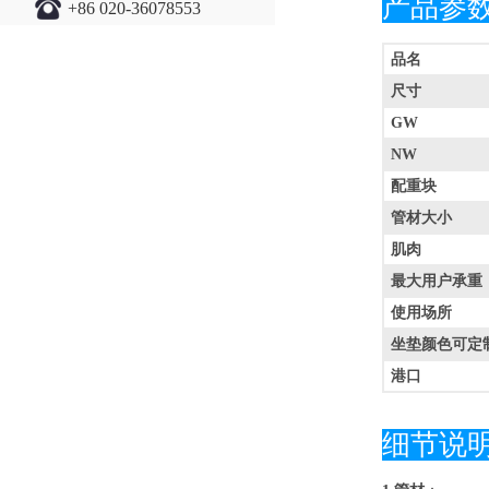
产品参
+86 020-36078553
品名
尺寸
GW
NW
配重块
管材大小
肌肉
最大用户承重
使用场所
坐垫颜色可定
港口
细节说