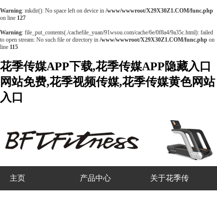
Warning
: mkdir(): No space left on device in
/www/wwwroot/X29X30Z1.COM/func.php
on line
127
Warning
: file_put_contents(./cachefile_yuan/91wsou.com/cache/6e/0f8a4/9a35c.html): failed
to open stream: No such file or directory in
/www/wwwroot/X29X30Z1.COM/func.php
on
line
115
花季传媒APP下载,花季传媒APP隐藏入口
网站免费,花季视频传媒,花季传媒黄色网站
入口
主页
产品中心
关于花季传
媒APP下载