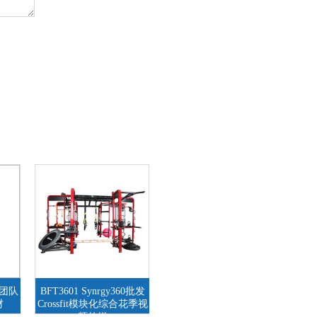
60团队
BFT3601 Synrgy360批发
材
Crossfit模块化综合花季视
频传媒