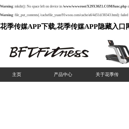
Warning
: mkdir(): No space left on device in
/www/wwwroot/X29X30Z1.COM/func.php
o
Warning
: file_put_contents(./cachefile_yuan/91wsou.com/cache/a6/4d51d/38343.html): failed t
花季传媒APP下载,花季传媒APP隐藏入
主页
产品中心
关于花季传
媒APP下载