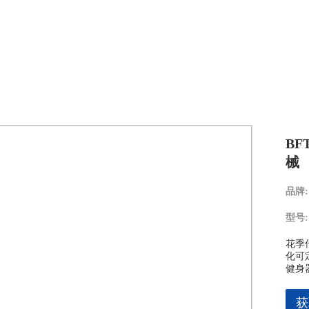
BF
械
品牌:
型号:
花季
化可
健身
获