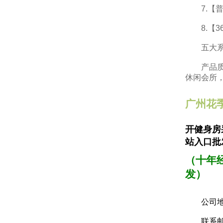
7.【普
8.【3
五大系列
产品质量
休闲会所
广州花
开健身房
站入口批
（十年
发）
公司地址
联系邮箱：ad