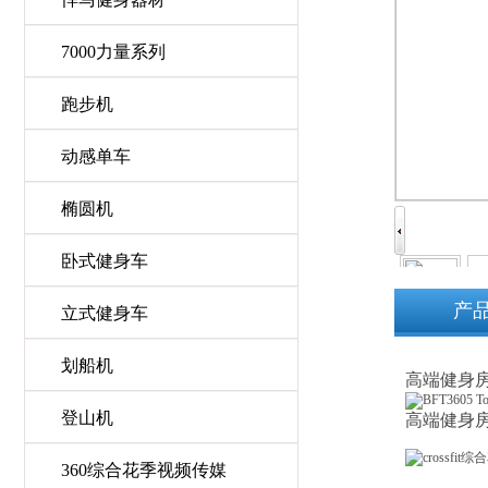
7000力量系列
跑步机
动感单车
椭圆机
卧式健身车
产
立式健身车
划船机
高端健身
登山机
高端健身
360综合花季视频传媒