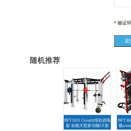
*
验证
随机推荐
BFT1031 Crossfit综合训练
BFT3
架 全能大型多功能CF架
载cros