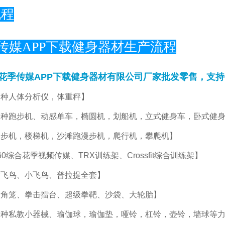
流程
传媒APP下载健身器材有限公司厂家批发零售，支持O
【各种人体分析仪，体重秤】
种跑步机、动感单车，椭圆机，划船机，立式健身车，卧式健身
步机，楼梯机，沙滩跑漫步机，爬行机，攀爬机】
0综合花季视频传媒、TRX训练架、Crossfit综合训练架】
飞鸟、小飞鸟、普拉提全套】
角笼、拳击擂台、超级拳靶、沙袋、大轮胎】
种私教小器械、瑜伽球，瑜伽垫，哑铃，杠铃，壶铃，墙球等力